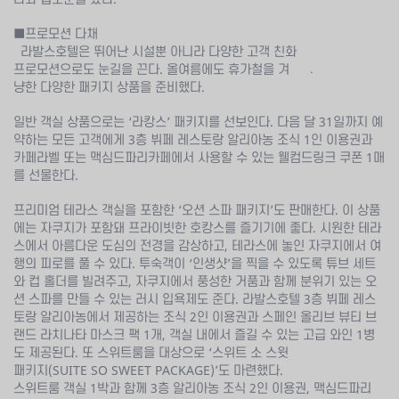
■프로모션 다채
라발스호텔은 뛰어난 시설뿐 아니라 다양한 고객 친화
.
프로모션으로도 눈길을 끈다. 올여름에도 휴가철을 겨
냥한 다양한 패키지 상품을 준비했다.
일반 객실 상품으로는 ‘라캉스’ 패키지를 선보인다. 다음 달 31일까지 예
약하는 모든 고객에게 3층 뷔페 레스토랑 알리아농 조식 1인 이용권과
카페라벨 또는 맥심드파리카페에서 사용할 수 있는 웰컴드링크 쿠폰 1매
를 선물한다.
프리미엄 테라스 객실을 포함한 ‘오션 스파 패키지’도 판매한다. 이 상품
에는 자쿠지가 포함돼 프라이빗한 호캉스를 즐기기에 좋다. 시원한 테라
스에서 아름다운 도심의 전경을 감상하고, 테라스에 놓인 자쿠지에서 여
행의 피로를 풀 수 있다. 투숙객이 ‘인생샷’을 찍을 수 있도록 튜브 세트
와 컵 홀더를 빌려주고, 자쿠지에서 풍성한 거품과 함께 분위기 있는 오
션 스파를 만들 수 있는 러시 입욕제도 준다. 라발스호텔 3층 뷔페 레스
토랑 알리아농에서 제공하는 조식 2인 이용권과 스페인 올리브 뷰티 브
랜드 라치나타 마스크 팩 1개, 객실 내에서 즐길 수 있는 고급 와인 1병
도 제공된다.
또 스위트룸을 대상으로 ‘스위트 소 스윗
패키지(SUITE SO SWEET PACKAGE)’도 마련했다.
스위트룸 객실 1박과 함께 3층 알리아농 조식 2인 이용권, 맥심드파리