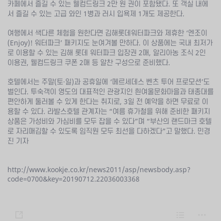
카페에서 즐길 수 있는 웰컴드링크 2만 원 권이 포함됐다. 또 객실 내에
서 즐길 수 있는 고급 와인 1병과 러시 입욕제 1개도 제공한다.
여행에서 색다른 체험을 원한다면 김해롯데워터파크와 제휴한 ‘엔조이
(Enjoy)! 워터파크’ 패키지도 눈여겨볼 만하다. 이 상품에는 국내 최저가
로 이용할 수 있는 김해 롯데 워터파크 입장권 2매, 알리아농 조식 2인
이용권, 웰컴드링크 쿠폰 2매 등 알찬 구성으로 준비했다.
호텔에서는 주말(토·일)과 공휴일에 ‘메르세데스 벤츠 투어 프로모션’도
벌인다. 투숙객이 영도의 대표적인 관광지인 흰여울문화마을과 태종대를
편안하게 둘러볼 수 있게 한다는 취지로, 3일 전 예약을 하면 무료로 이
용할 수 있다. 라발스호텔 관계자는 “여름 휴가철을 위해 준비한 패키지
상품은 가성비와 가심비를 모두 잡을 수 있다”며 “부산의 랜드마크 호텔
로 자리매김할 수 있도록 임직원 모두 최선을 다하겠다”고 말했다. 민경
진 기자
http://www.kookje.co.kr/news2011/asp/newsbody.asp?
code=0700&key=20190712.22036003368
s
L
m