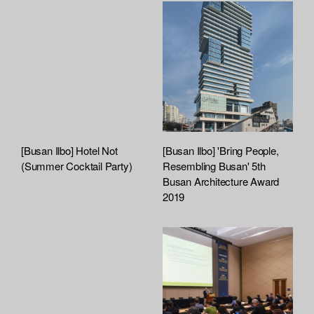
h
i
o
a
s
r
r
t
e
e
[Busan Ilbo] Hotel Not
[Busan Ilbo] 'Bring People,
(Summer Cocktail Party)
Resembling Busan' 5th
Busan Architecture Award
2019