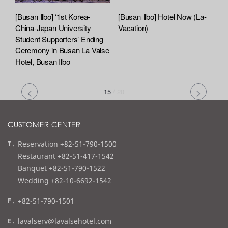
[Busan Ilbo] ‘1st Korea-
[Busan Ilbo] Hotel Now (La-
China-Japan University
Vacation)
Student Supporters’ Ending
Ceremony in Busan La Valse
Hotel, Busan Ilbo
15
/
20
CUSTOMER CENTER
t
Reservation +82-51-790-1500
e
Restaurant +82-51-417-1542
l
Banquet +82-51-790-1522
Wedding +82-10-6692-1542
f
+82-51-790-1501
a
e
lavalserv@lavalsehotel.com
x