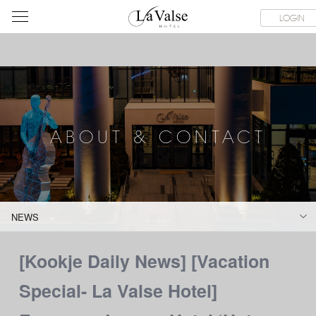
라
SERVICE FACILITIES
ABOUT & CONTACT
HOTEL GUIDE
LOGIN
발
스
호
텔
ABOUT & CONTACT
NEWS
[Kookje Daily News] [Vacation
Special- La Valse Hotel]