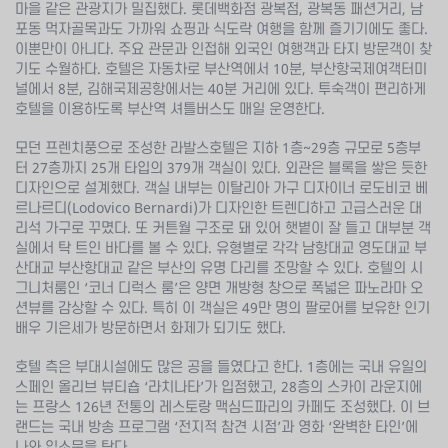
마을 같은 관광지가 밀집했다. 롯데백화점 광복점, 광복동 패션거리, 남
포동 먹자골목과도 가까워 쇼핑과 식도락 여행을 함께 즐기기에도 좋다.
이뿐만이 아니다. 주요 관문과 인접해 외국인 여행객과 타지 방문객이 찾
기도 수월하다. 호텔은 자동차로 부산역에서 10분, 부산항국제여객터미
널에서 8분, 김해국제공항에서는 40분 거리에 있다. 투숙객이 편리하게
호텔을 이용하도록 부산역 셔틀버스도 매일 운영한다.
모던 프렌치풍으로 조성한 라발스호텔은 지하 1층∼29층 규모로 5층부
터 27층까지 25개 타입의 379개 객실이 있다. 외관은 블록을 쌓은 듯한
디자인으로 설계했다. 객실 내부는 이탈리아 가구 디자이너 로도비코 베
르나르디(Lodovico Bernardi)가 디자인한 트렌디하고 고급스러운 대
리석 가구로 꾸몄다. 또 커튼월 구조로 돼 있어 햇볕이 잘 들고 대부분 객
실에서 탁 트인 바다를 볼 수 있다. 유형별로 각각 남항대교 영도대교 부
산대교 부산항대교 같은 부산의 유명 다리를 조망할 수 있다. 호텔의 시
그니처룸인 ‘코너 디럭스 룸’은 양면 개방형 창으로 폭넓은 파노라마 오
션뷰를 감상할 수 있다. 특히 이 객실은 49만 명의 팔로어를 보유한 인기
배우 기은세가 방문하면서 화제가 되기도 했다.
호텔 측은 부대시설에도 많은 공을 들였다고 한다. 1층에는 국내 유일의
스페인 올리브 뷰티숍 ‘라치나타’가 입점했고, 28층의 스카이 라운지에
는 프랑스 126년 전통의 레스토랑 맥심드파리의 카페도 조성했다. 이 브
랜드는 국내 방송 프로그램 ‘전지적 참견 시점’과 영화 ‘완벽한 타인’에
나와 입소문을 탔다.