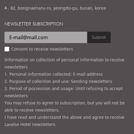
m
a
82, bongnaenaru-ro, yeongdo-gu, busan, korea
a
d
i
d
NEWSLETTER SUBSCRIPTION
l
r
e
Submit
s
Consent to receive newsletters
s
Information on collection of personal information to receive
newsletters
1. Personal information collected: E-mail address
2. Purpose of collection and use: Sending newsletters
3. Period of possession and usage: Until refusing to accept
newsletters
You may refuse to agree to subscription, but you will not be
able to receive newsletters.
I have read and understand the above and agree to receive
Lavalse Hotel newsletters.