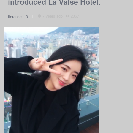
introduced La Valse Hotel.
7 years ago
2367
florence1101