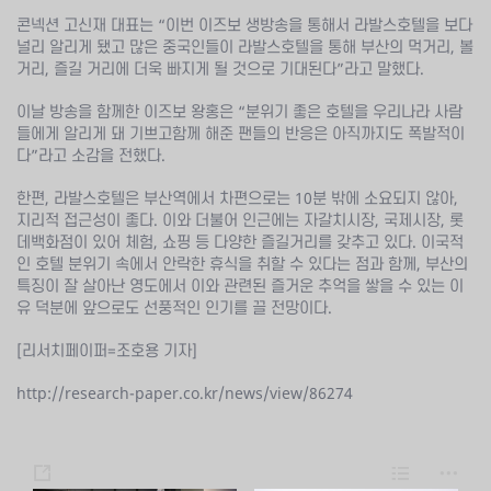
콘넥션 고신재 대표는 “이번 이즈보 생방송을 통해서 라발스호텔을 보다
널리 알리게 됐고 많은 중국인들이 라발스호텔을 통해 부산의 먹거리, 볼
거리, 즐길 거리에 더욱 빠지게 될 것으로 기대된다”라고 말했다.
이날 방송을 함께한 이즈보 왕홍은 “분위기 좋은 호텔을 우리나라 사람
들에게 알리게 돼 기쁘고함께 해준 팬들의 반응은 아직까지도 폭발적이
다”라고 소감을 전했다.
한편, 라발스호텔은 부산역에서 차편으로는 10분 밖에 소요되지 않아,
지리적 접근성이 좋다. 이와 더불어 인근에는 자갈치시장, 국제시장, 롯
데백화점이 있어 체험, 쇼핑 등 다양한 즐길거리를 갖추고 있다. 이국적
인 호텔 분위기 속에서 안락한 휴식을 취할 수 있다는 점과 함께, 부산의
특징이 잘 살아난 영도에서 이와 관련된 즐거운 추억을 쌓을 수 있는 이
유 덕분에 앞으로도 선풍적인 인기를 끌 전망이다.
[리서치페이퍼=조호용 기자]
http://research-paper.co.kr/news/view/86274
s
L
m