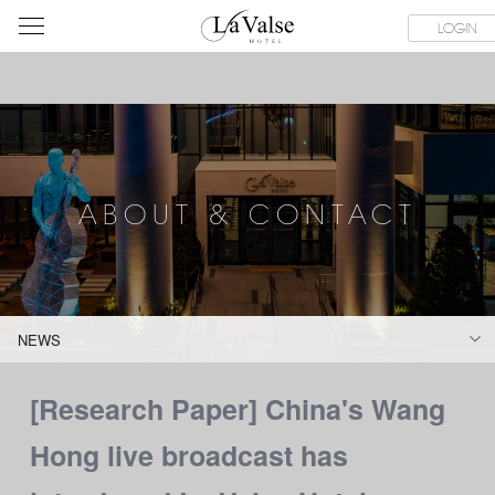
라
SERVICE FACILITIES
ABOUT & CONTACT
HOTEL GUIDE
LOGIN
발
스
호
텔
ABOUT & CONTACT
NEWS
[Research Paper] China's Wang
Hong live broadcast has