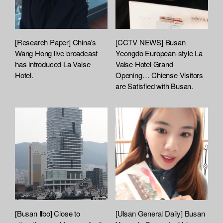
[Research Paper] China's
[CCTV NEWS] Busan
Wang Hong live broadcast
Yeongdo European-style La
has introduced La Valse
Valse Hotel Grand
Hotel.
Opening… Chiense Visitors
are Satisfied with Busan.
[Busan Ilbo] Close to
[Ulsan General Daily] Busan