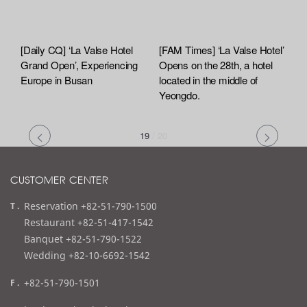
[Daily CQ] ‘La Valse Hotel
[FAM Times] ‘La Valse Hotel’
Grand Open’, Experiencing
Opens on the 28th, a hotel
Europe in Busan
located in the middle of
Yeongdo.
19
/
20
CUSTOMER CENTER
t
Reservation +82-51-790-1500
e
Restaurant +82-51-417-1542
l
Banquet +82-51-790-1522
Wedding +82-10-6692-1542
f
+82-51-790-1501
a