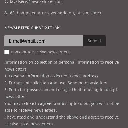
e
lavalserv@lavalsehotel.com
x
m
a
82, bongnaenaru-ro, yeongdo-gu, busan, korea
a
d
i
d
NEWSLETTER SUBSCRIPTION
l
r
e
Submit
s
Consent to receive newsletters
s
Information on collection of personal information to receive
newsletters
1. Personal information collected: E-mail address
2. Purpose of collection and use: Sending newsletters
3. Period of possession and usage: Until refusing to accept
newsletters
You may refuse to agree to subscription, but you will not be
able to receive newsletters.
I have read and understand the above and agree to receive
Lavalse Hotel newsletters.