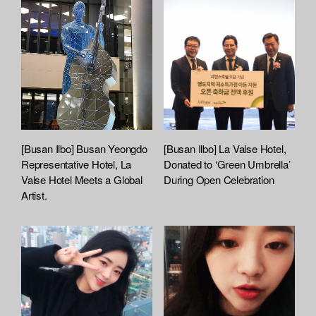
h
i
o
a
s
r
r
t
e
e
[Busan Ilbo] Busan Yeongdo
[Busan Ilbo] La Valse Hotel,
Representative Hotel, La
Donated to ‘Green Umbrella’
Valse Hotel Meets a Global
During Open Celebration
Artist.