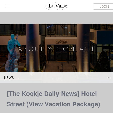
라
SERVICE FACILITIES
ABOUT & CONTACT
HOTEL GUIDE
LOGIN
발
스
호
텔
ABOUT & CONTACT
NEWS
[The Kookje Daily News] Hotel
Street (View Vacation Package)