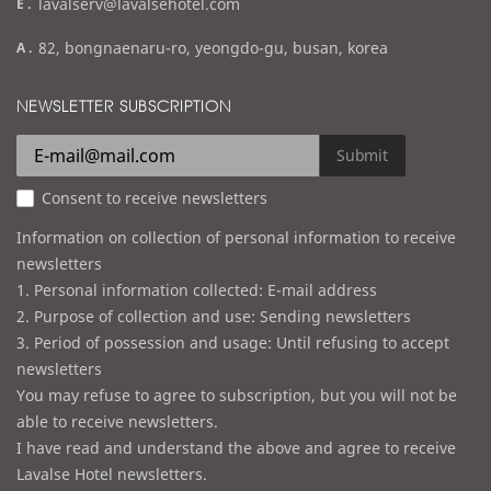
e
lavalserv@lavalsehotel.com
x
m
a
82, bongnaenaru-ro, yeongdo-gu, busan, korea
a
d
i
d
NEWSLETTER SUBSCRIPTION
l
r
e
Submit
s
Consent to receive newsletters
s
Information on collection of personal information to receive
newsletters
1. Personal information collected: E-mail address
2. Purpose of collection and use: Sending newsletters
3. Period of possession and usage: Until refusing to accept
newsletters
You may refuse to agree to subscription, but you will not be
able to receive newsletters.
I have read and understand the above and agree to receive
Lavalse Hotel newsletters.