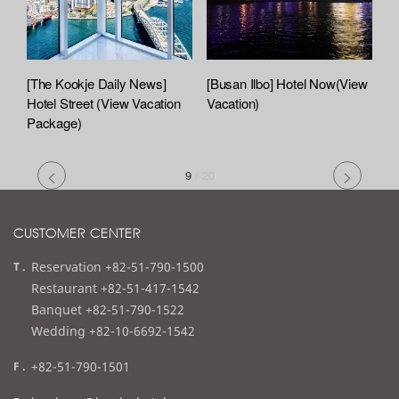
[The Kookje Daily News]
[Busan Ilbo] Hotel Now(View
Hotel Street (View Vacation
Vacation)
Package)
9
/
20
CUSTOMER CENTER
t
Reservation +82-51-790-1500
e
Restaurant +82-51-417-1542
l
Banquet +82-51-790-1522
Wedding +82-10-6692-1542
f
+82-51-790-1501
a