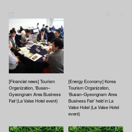
s
L
m
h
i
o
a
s
r
r
t
e
e
[Financial news] Tourism
[Energy Economy] Korea
Organization, ‘Busan–
Tourism Organization,
Gyeongnam Area Business
‘Busan–Gyeongnam Area
Fair’(La Valse Hotel event)
Business Fair’ held in La
Valse Hotel (La Valse Hotel
event)