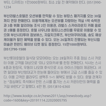
부터, 디저트는 1만3000원부터. 최소 2일 전 예약해야 한다. (051)990-
1234
부산라발스호텔은 오션뷰를 만끽할 수 있는 뷰캉스 패키지를 오는 30일
까지 연장 판매한다. 이용객에게는 오션뷰를 자랑하는 객실 1박 숙박권
과 3층 뷔페 알리아농 조식 2인 이용권, 라발스 스카이라운지 카페 음료
권 2매를 증정한다. 호텔 사우나와 피트니스센터를 무료로 이용할 수 있
으며 부산시티투어 점보버스, 자갈치크루즈, 부산아쿠아리움, 송도 해상
케이블카 할인 혜택을 받을 수 있다. 오는 26일까지 진행되는 부산시립
미술관 핀란드 웨이브 티켓 등도 증정한다. 15만1000원부터.
(051)790-1500
부산롯데호텔의 일식당 모모야마는 오는 28일까지 주중 점심 스시 카운
터 이용 고객을 대상으로 ‘미니 오마카세’를 한정 판매한다. 식사는 스시
8종과 된장국, 우동이 나오며 후식으로 시소 아이스크림이 제공된다. 서
면 일대와 부산항대교가 한눈에 들어오는 뷰에서 고급 스시를 즐길 수 있
다. 이용 고객은 클라우드 생맥주 1+1 혜택도 받을 수 있다. 호텔 관계자
는 “점심에도 즉석에서 만든 스시를 즐기는 스시 카운터만의 매력을 즐
기길 바란다”고 말했다. 6만 원. (051)810-6360
http://www.kookje.co.kr/news2011/asp/newsbody.asp?
code=1600&key=20191114.22020005795