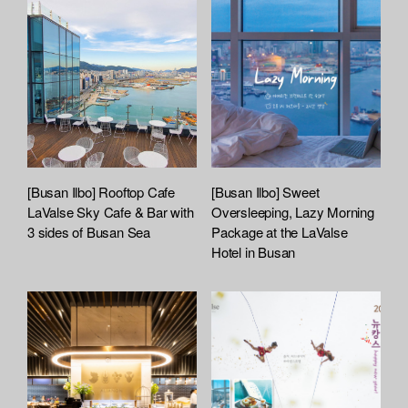
h
e
d
L
i
s
t
[Busan Ilbo] Rooftop Cafe
[Busan Ilbo] Sweet
LaValse Sky Cafe & Bar with
Oversleeping, Lazy Morning
3 sides of Busan Sea
Package at the LaValse
Hotel in Busan