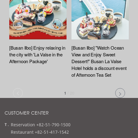
[Busan Ilbo] Enjoy relaxing in
[Busan Ilbo] "Watch Ocean
the city with 'La Valse in the
View and Enjoy Sweet
Afternoon Package'
Dessert!" Busan La Valse
Hotel holds a discount event
of Afternoon Tea Set
1
/
20
CUSTOMER CENTER
t
Reservation +82-51-790-1500
e
Restaurant +82-51-417-1542