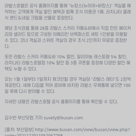
라발스호텔은 공식 홈페이지를 통해 '뉴캉스(뉴이어+바캉스)' 객실을 예
약하는 고객에게 객실 할인 혜택과 함께 조식 이용권 1매, 라치나타 클래
식 핸드＆네일 크림을 선물로 증정한다.
해당 조식권을 통해 28층 라발스 스카이 카페＆바에서 직접 만든 베이커
리와 샐러드 등으로 구성된 아메리칸 브렉퍼스트 세트 1인분을 이용할
수 있다. 코너 객실과 스위트 객실의 경우 조식 2인까지 무료로 증정한
다.
또한 라발스 스카이 카페＆바 10% 할인, 알리아농 레스토랑 5% 할인,
라치나타 라발스호텔점 10% 할인 등 3종 쿠폰을 증정해 다양한 할인 혜
택도 누릴 수 있다.
오는 1월 1일부터 7일까지 체크인할 경우 객실당 '라발스 레터'도 2장씩
제공한다. 새해 다짐을 적어 로비에 비치된 라발스 우체통에 넣으면 100
일 후에 다시 받아볼 수 있다.
자세한 내용은 라발스호텔 공식 홈페이지를 통해 확인할 수 있다.
김수빈 부산닷컴 기자 suvely@busan.com
[출처: 부산일보]
http://www.busan.com/view/busan/view.php?
code=2021122011052067798