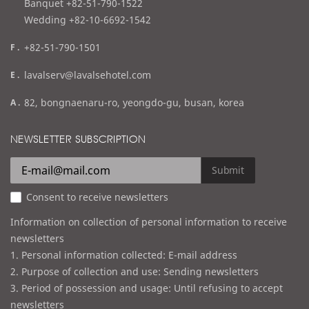
l
Banquet +82-51-790-1522
Wedding +82-10-6692-1542
f
+82-51-790-1501
a
e
lavalserv@lavalsehotel.com
x
m
a
82, bongnaenaru-ro, yeongdo-gu, busan, korea
a
d
i
d
NEWSLETTER SUBSCRIPTION
l
r
e
Submit
s
Consent to receive newsletters
s
Information on collection of personal information to receive
newsletters
1. Personal information collected: E-mail address
2. Purpose of collection and use: Sending newsletters
3. Period of possession and usage: Until refusing to accept
newsletters