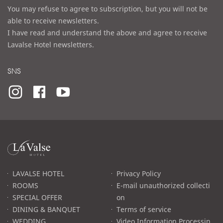
You may refuse to agree to subscription, but you will not be
able to receive newsletters.
I have read and understand the above and agree to receive
Lavalse Hotel newsletters.
SNS
라
발
스
로
LAVALSE HOTEL
Privacy Policy
고
ROOMS
E-mail unauthorized collecti
SPECIAL OFFER
on
DINING & BANQUET
Terms of service
WEDDING
Video Information Processin