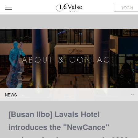
라
SERVICE FACILITIES
ABOUT & CONTACT
HOTEL GUIDE
LOGIN
발
스
호
텔
ABOUT & CONTACT
NEWS
[Busan Ilbo] Lavals Hotel
introduces the "NewCance"