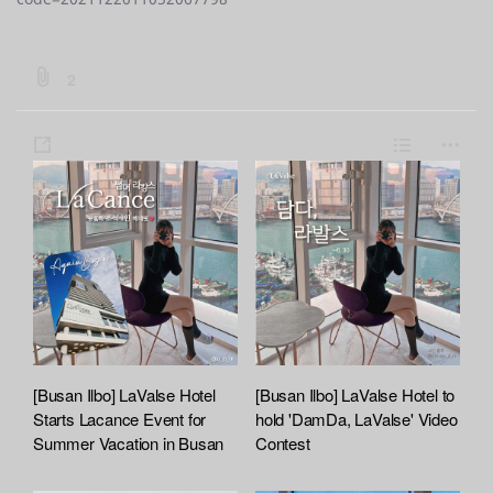
b
2
o
a
s
L
m
r
h
i
o
d
a
s
r
:
:
r
t
e
f
e
i
l
e
A
t
[Busan Ilbo] LaValse Hotel
[Busan Ilbo] LaValse Hotel to
t
Starts Lacance Event for
hold 'DamDa, LaValse' Video
a
Summer Vacation in Busan
Contest
c