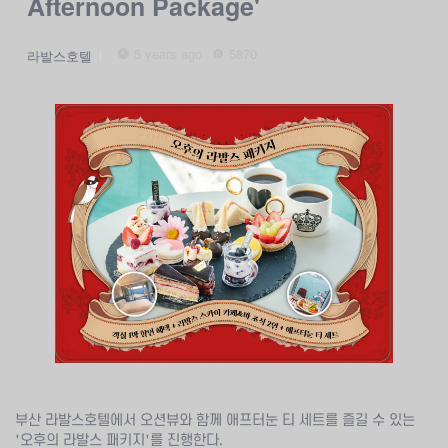
Afternoon Package'
5 years ago
5870
라발스호텔
부산 라발스호텔에서 오션뷰와 함께 애프터눈 티 세트를 즐길 수 있는
'오후의 라발스 패키지'를 진행한다.