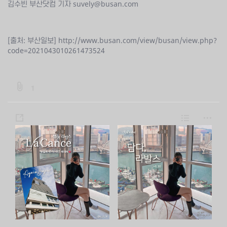
김수빈 부산닷컴 기자 suvely@busan.com
[출처: 부산일보] http://www.busan.com/view/busan/view.php?
code=2021043010261473524
b
1
o
a
s
L
m
r
h
i
o
d
a
s
r
:
:
r
t
e
f
e
i
l
e
A