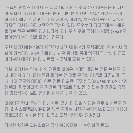
'오후의 라발스 패키지'는 객실 1박 할인과 조식 2인, 애프터눈 티 세트
가 포함된 패키지다. 애프터 눈 티 세트는 '디저트 맛집' 라발스 스카이
카페＆바에서 직접 만든 수제 케이크, 마카롱, 샌드위치 등으로 채워진
디저트 디시와 커피 2잔으로 구성돼 있다. 무엇보다 디저트에는 스페인
올리브 전문 브랜드 라치나타의 '라비토스 로열 무화과 초콜릿(2ea)'도
들어있어 눈과 입을 즐겁게 만든다.
또한 패키지에는 '얼리 체크인 2시간 서비스'가 포함돼있어 오후 1시 입
실이 가능하다. 28층 카페에서 넓은 통창을 통해 영도대교, 부산대교를
바라보며 애프터눈 티 세트를 느긋하게 즐길 수 있다.
객실 내에서는 약 90년의 전통을 이어온 스페인 올리브 전문 브랜드 '라
치나타'의 어메니티 5종과 올리브 잎 애플 로즈힙 티 등을 제공하며, 국
내 최대 규모의 미디어 아트 전문 미술관 '뮤지엄다(Museum DAH)'와
해운대 '아쿠아리움'을 할인된 가격으로 만나볼 수 있는 할인권도 증정
해 여행객들이 보다 풍성한 혜택을 누릴 수 있다.
이외에도 전체 투숙객 대상으로 '캡처 더 라발스'라는 포토 이벤트도 진
행, 라발스호텔의 아름다운 뷰를 즐기는 사진을 본인 인스타그램 계정에
업로드하면 심사를 통해 디럭스 오션 숙박권을 증정한다.
자세한 사항은 라발스호텔 공식 홈페이지에서 확인하면 된다.