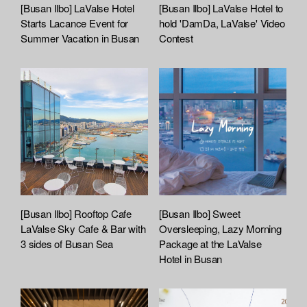
t
[Busan Ilbo] LaValse Hotel
[Busan Ilbo] LaValse Hotel to
t
Starts Lacance Event for
hold 'DamDa, LaValse' Video
a
Summer Vacation in Busan
Contest
c
h
e
d
L
i
s
t
[Busan Ilbo] Rooftop Cafe
[Busan Ilbo] Sweet
LaValse Sky Cafe & Bar with
Oversleeping, Lazy Morning
3 sides of Busan Sea
Package at the LaValse
Hotel in Busan