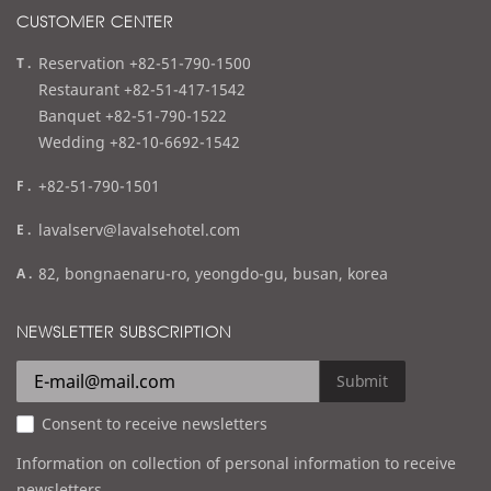
CUSTOMER CENTER
t
Reservation +82-51-790-1500
e
Restaurant +82-51-417-1542
l
Banquet +82-51-790-1522
Wedding +82-10-6692-1542
f
+82-51-790-1501
a
e
lavalserv@lavalsehotel.com
x
m
a
82, bongnaenaru-ro, yeongdo-gu, busan, korea
a
d
i
d
NEWSLETTER SUBSCRIPTION
l
r
e
Submit
s
Consent to receive newsletters
s
Information on collection of personal information to receive
newsletters