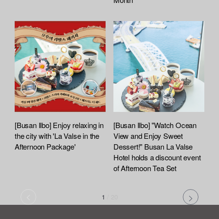
[Busan Ilbo] Enjoy relaxing in
[Busan Ilbo] "Watch Ocean
the city with 'La Valse in the
View and Enjoy Sweet
Afternoon Package'
Dessert!" Busan La Valse
Hotel holds a discount event
of Afternoon Tea Set
1
/
20