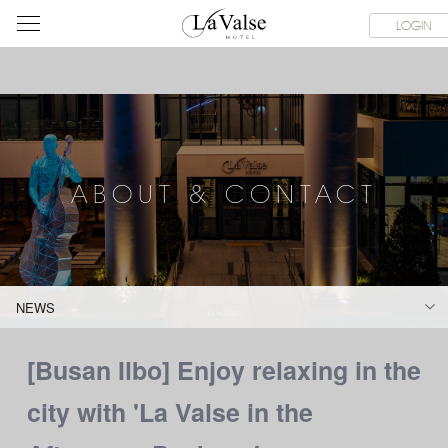
라
SERVICE FACILITIES
ABOUT & CONTACT
HOTEL GUIDE
LOGIN
발
스
호
텔
ABOUT & CONTACT
NEWS
[Busan Ilbo] Enjoy relaxing in the
city with 'La Valse in the