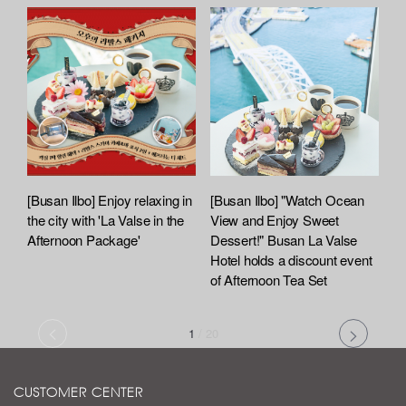
[Busan Ilbo] Enjoy relaxing in
[Busan Ilbo] "Watch Ocean
the city with 'La Valse in the
View and Enjoy Sweet
Afternoon Package'
Dessert!" Busan La Valse
Hotel holds a discount event
of Afternoon Tea Set
1
/
20
CUSTOMER CENTER