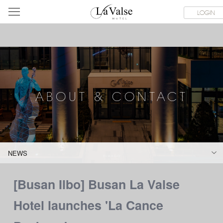
라
SERVICE FACILITIES
ABOUT & CONTACT
HOTEL GUIDE
LOGIN
발
스
호
텔
ABOUT & CONTACT
NEWS
[Busan Ilbo] Busan La Valse
Hotel launches 'La Cance