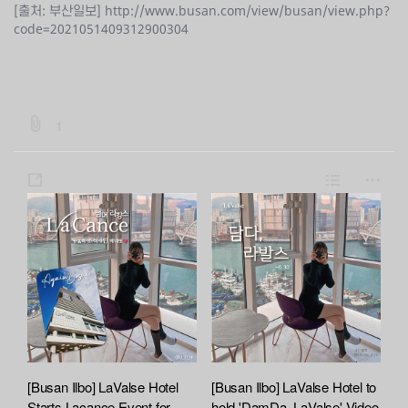
[출처: 부산일보]
http://www.busan.com/view/busan/view.php?
code=2021051409312900304
b
1
o
a
s
L
m
r
h
i
o
d
a
s
r
:
:
r
t
e
f
e
i
l
e
A
t
[Busan Ilbo] LaValse Hotel
[Busan Ilbo] LaValse Hotel to
t
Starts Lacance Event for
hold 'DamDa, LaValse' Video