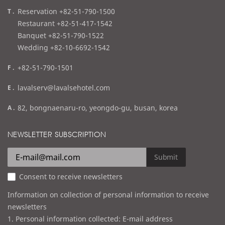
t
Reservation +82-51-790-1500
e
Restaurant +82-51-417-1542
l
Banquet +82-51-790-1522
Wedding +82-10-6692-1542
f
+82-51-790-1501
a
e
lavalserv@lavalsehotel.com
x
m
a
82, bongnaenaru-ro, yeongdo-gu, busan, korea
a
d
i
d
NEWSLETTER SUBSCRIPTION
l
r
e
Submit
s
Consent to receive newsletters
s
Information on collection of personal information to receive
newsletters
1. Personal information collected: E-mail address