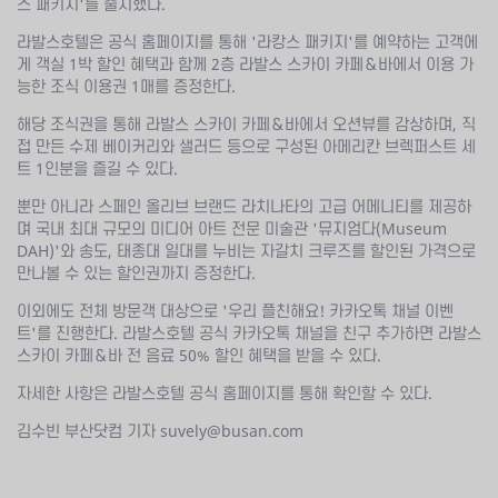
스 패키지'를 출시했다.
라발스호텔은 공식 홈페이지를 통해 '라캉스 패키지'를 예약하는 고객에
게 객실 1박 할인 혜택과 함께 2층 라발스 스카이 카페＆바에서 이용 가
능한 조식 이용권 1매를 증정한다.
해당 조식권을 통해 라발스 스카이 카페＆바에서 오션뷰를 감상하며, 직
접 만든 수제 베이커리와 샐러드 등으로 구성된 아메리칸 브렉퍼스트 세
트 1인분을 즐길 수 있다.
뿐만 아니라 스페인 올리브 브랜드 라치나타의 고급 어메니티를 제공하
며 국내 최대 규모의 미디어 아트 전문 미술관 '뮤지엄다(Museum
DAH)'와 송도, 태종대 일대를 누비는 자갈치 크루즈를 할인된 가격으로
만나볼 수 있는 할인권까지 증정한다.
이외에도 전체 방문객 대상으로 '우리 플친해요! 카카오톡 채널 이벤
트'를 진행한다. 라발스호텔 공식 카카오톡 채널을 친구 추가하면 라발스
스카이 카페＆바 전 음료 50% 할인 혜택을 받을 수 있다.
자세한 사항은 라발스호텔 공식 홈페이지를 통해 확인할 수 있다.
김수빈 부산닷컴 기자 suvely@busan.com