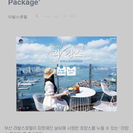
Package'
5 years ago
4426
라발스호텔
부산 라발스호텔이 따뜻해진 날씨에 시원한 호캉스를 누릴 수 있는 '라캉