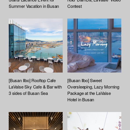
a
Summer Vacation in Busan
Contest
c
h
e
d
L
i
s
t
[Busan Ilbo] Rooftop Cafe
[Busan Ilbo] Sweet
LaValse Sky Cafe & Bar with
Oversleeping, Lazy Morning
3 sides of Busan Sea
Package at the LaValse
Hotel in Busan