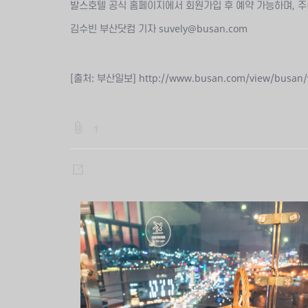
발스호텔 공식 홈페이지에서 회원가입 후 예약 가능하며, 주중(
김수빈 부산닷컴 기자 suvely@busan.com
[출처: 부산일보] http://www.busan.com/view/busan/
b
1
o
a
s
r
h
d
a
:
:
r
f
e
i
l
e