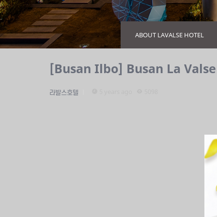
ABOUT LAVALSE HOTEL
[Busan Ilbo] Busan La Valse
5 years ago
5098
라발스호텔