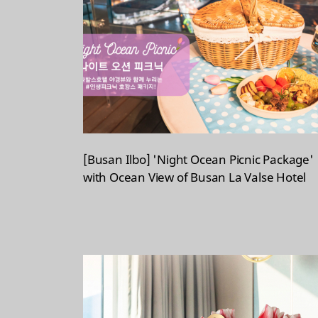
A
t
t
a
c
h
e
d
L
i
[Busan Ilbo] 'Night Ocean Picnic Package'
s
with Ocean View of Busan La Valse Hotel
t