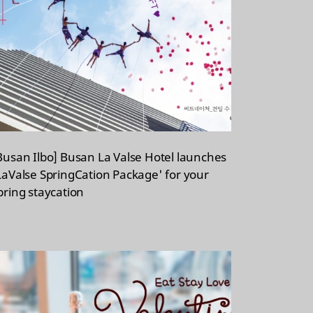
Busan Ilbo] Busan La Valse Hotel launches
LaValse SpringCation Package' for your
pring staycation