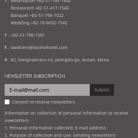
t
Reservation +82-51-790-1500
e
Restaurant +82-51-417-1542
l
Banquet +82-51-790-1522
Wedding +82-10-6692-1542
f
+82-51-790-1501
a
e
lavalserv@lavalsehotel.com
x
m
a
82, bongnaenaru-ro, yeongdo-gu, busan, korea
a
d
i
d
NEWSLETTER SUBSCRIPTION
l
r
e
Submit
s
Consent to receive newsletters
s
Information on collection of personal information to receive
newsletters
1. Personal information collected: E-mail address
2. Purpose of collection and use: Sending newsletters