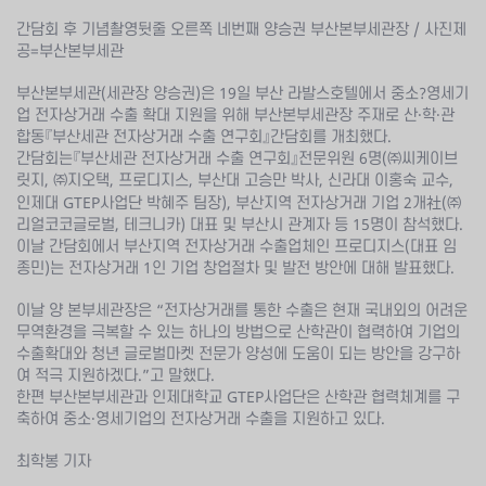
간담회 후 기념촬영뒷줄 오른쪽 네번째 양승권 부산본부세관장 / 사진제
공=부산본부세관
부산본부세관(세관장 양승권)은 19일 부산 라발스호텔에서 중소?영세기
업 전자상거래 수출 확대 지원을 위해 부산본부세관장 주재로 산·학·관
합동『부산세관 전자상거래 수출 연구회』간담회를 개최했다.
간담회는『부산세관 전자상거래 수출 연구회』전문위원 6명(㈜씨케이브
릿지, ㈜지오택, 프로디지스, 부산대 고승만 박사, 신라대 이홍숙 교수,
인제대 GTEP사업단 박혜주 팀장), 부산지역 전자상거래 기업 2개社(㈜
리얼코코글로벌, 테크니카) 대표 및 부산시 관계자 등 15명이 참석했다.
이날 간담회에서 부산지역 전자상거래 수출업체인 프로디지스(대표 임
종민)는 전자상거래 1인 기업 창업절차 및 발전 방안에 대해 발표했다.
이날 양 본부세관장은 “전자상거래를 통한 수출은 현재 국내외의 어려운
무역환경을 극복할 수 있는 하나의 방법으로 산학관이 협력하여 기업의
수출확대와 청년 글로벌마켓 전문가 양성에 도움이 되는 방안을 강구하
여 적극 지원하겠다.”고 말했다.
한편 부산본부세관과 인제대학교 GTEP사업단은 산학관 협력체계를 구
축하여 중소·영세기업의 전자상거래 수출을 지원하고 있다.
최학봉 기자