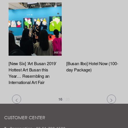
[New Six] ‘Art Busan 2019’
[Busan Ilbo] Hotel Now (100-
Hottest Art Busan this
day Package)
Year… Resembling an
International Art Fair
16
/
20
CUSTOMER CENTER