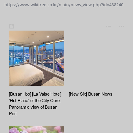
https://www.wikitree.co.kr/main/news_view.php?id=438240
s
L
m
h
i
o
a
s
r
r
t
e
e
[Busan Ilbo] [La Valse Hotel]
[New Six] Busan News
‘Hot Place’ of the City Core,
Panoramic view of Busan
Port