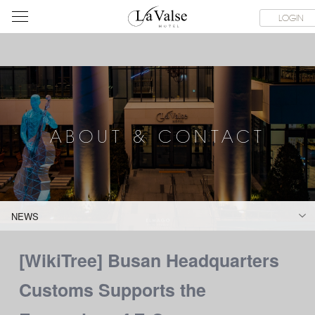
라
SERVICE FACILITIES
ABOUT & CONTACT
HOTEL GUIDE
LOGIN
발
스
호
텔
ABOUT & CONTACT
NEWS
[WikiTree] Busan Headquarters
Customs Supports the