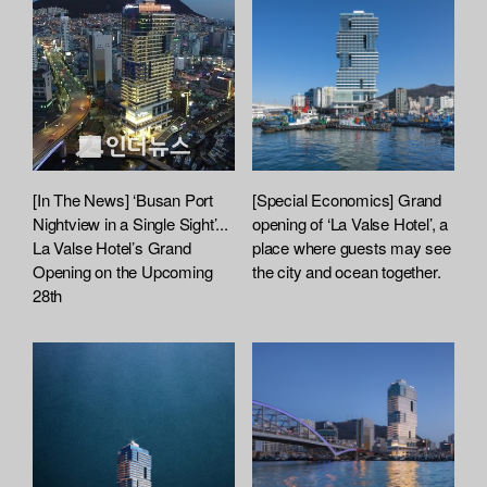
a
s
r
r
t
e
e
[In The News] ‘Busan Port
[Special Economics] Grand
Nightview in a Single Sight’...
opening of ‘La Valse Hotel’, a
La Valse Hotel’s Grand
place where guests may see
Opening on the Upcoming
the city and ocean together.
28th