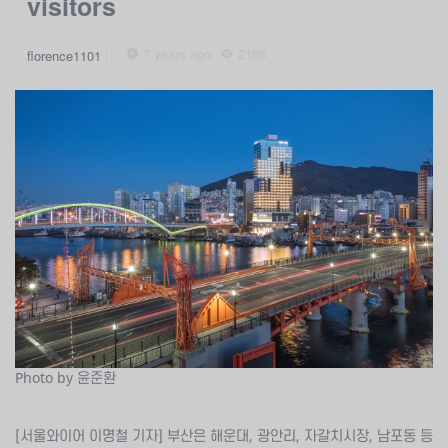
visitors
7 years ago
2186
florence1101
Photo by 윤준환
[서울와이어 이명철 기자] 부산은 해운대, 광안리, 자갈치시장, 남포동 등