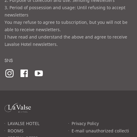
2. Purpose of collection and use: Sending newsletters
3. Period of possession and usage: Until refusing to accept
newsletters
You may refuse to agree to subscription, but you will not be
able to receive newsletters.
I have read and understand the above and agree to receive
Lavalse Hotel newsletters.
SNS
라
발
스
로
LAVALSE HOTEL
Privacy Policy
고
ROOMS
E-mail unauthorized collecti