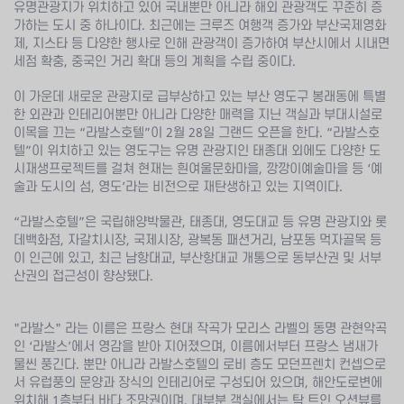
유명관광지가 위치하고 있어 국내뿐만 아니라 해외 관광객도 꾸준히 증
가하는 도시 중 하나이다. 최근에는 크루즈 여행객 증가와 부산국제영화
제, 지스타 등 다양한 행사로 인해 관광객이 증가하여 부산시에서 시내면
세점 확충, 중국인 거리 확대 등의 계획을 수립 중이다.
이 가운데 새로운 관광지로 급부상하고 있는 부산 영도구 봉래동에 특별
한 외관과 인테리어뿐만 아니라 다양한 매력을 지닌 객실과 부대시설로
이목을 끄는 “라발스호텔”이 2월 28일 그랜드 오픈을 한다. “라발스호
텔”이 위치하고 있는 영도구는 유명 관광지인 태종대 외에도 다양한 도
시재생프로젝트를 걸쳐 현재는 흰여울문화마을, 깡깡이예술마을 등 ‘예
술과 도시의 섬, 영도’라는 비전으로 재탄생하고 있는 지역이다.
“라발스호텔”은 국립해양박물관, 태종대, 영도대교 등 유명 관광지와 롯
데백화점, 자갈치시장, 국제시장, 광복동 패션거리, 남포동 먹자골목 등
이 인근에 있고, 최근 남항대교, 부산항대교 개통으로 동부산권 및 서부
산권의 접근성이 향상됐다.
"라발스" 라는 이름은 프랑스 현대 작곡가 모리스 라벨의 동명 관현악곡
인 ‘라발스’에서 영감을 받아 지어졌으며, 이름에서부터 프랑스 냄새가
물씬 풍긴다. 뿐만 아니라 라발스호텔의 로비 층도 모던프렌치 컨셉으로
서 유럽풍의 문양과 장식의 인테리어로 구성되어 있으며, 해안도로변에
위치해 1층부터 바다 조망권이며, 대부분 객실에서는 탁 트인 오션뷰를