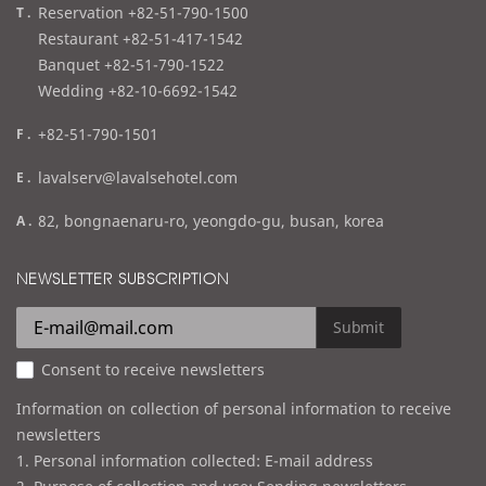
t
Reservation +82-51-790-1500
e
Restaurant +82-51-417-1542
l
Banquet +82-51-790-1522
Wedding +82-10-6692-1542
f
+82-51-790-1501
a
e
lavalserv@lavalsehotel.com
x
m
a
82, bongnaenaru-ro, yeongdo-gu, busan, korea
a
d
i
d
NEWSLETTER SUBSCRIPTION
l
r
e
Submit
s
Consent to receive newsletters
s
Information on collection of personal information to receive
newsletters
1. Personal information collected: E-mail address