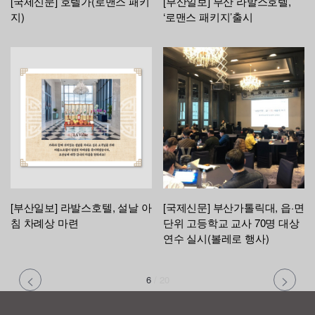
[국제신문] 호텔가(로맨스 패키
[부산일보] 부산 라발스호텔,
지)
‘로맨스 패키지’출시
[부산일보] 라발스호텔, 설날 아
[국제신문] 부산가톨릭대, 읍·면
침 차례상 마련
단위 고등학교 교사 70명 대상
연수 실시(볼레로 행사)
6
/
20