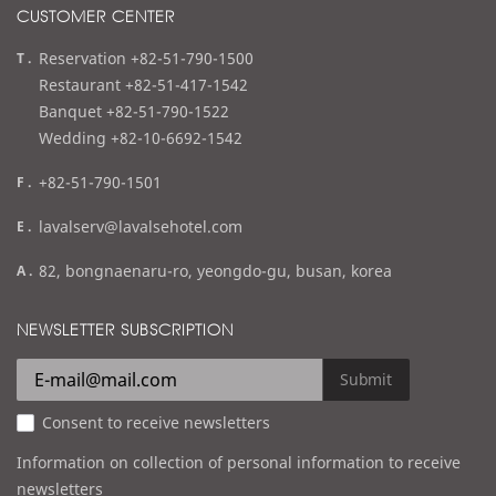
CUSTOMER CENTER
t
Reservation +82-51-790-1500
e
Restaurant +82-51-417-1542
l
Banquet +82-51-790-1522
Wedding +82-10-6692-1542
f
+82-51-790-1501
a
e
lavalserv@lavalsehotel.com
x
m
a
82, bongnaenaru-ro, yeongdo-gu, busan, korea
a
d
i
d
NEWSLETTER SUBSCRIPTION
l
r
e
Submit
s
Consent to receive newsletters
s
Information on collection of personal information to receive
newsletters