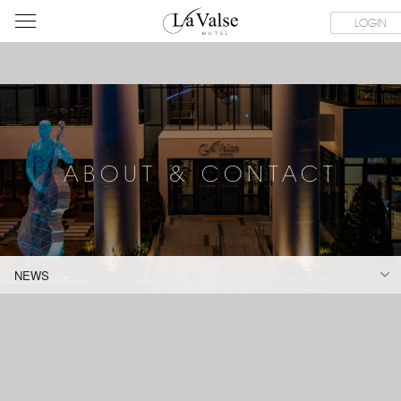
라
CE FACILITIES
ABOUT & CONTACT
HOTEL GUIDE
LACHI
LOGIN
발
스
호
텔
ABOUT & CONTACT
NEWS