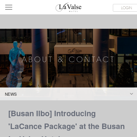
라
SERVICE FACILITIES
ABOUT & CONTACT
HOTEL GUIDE
LOGIN
발
스
호
텔
ABOUT & CONTACT
NEWS
[Busan Ilbo] Introducing
'LaCance Package' at the Busan