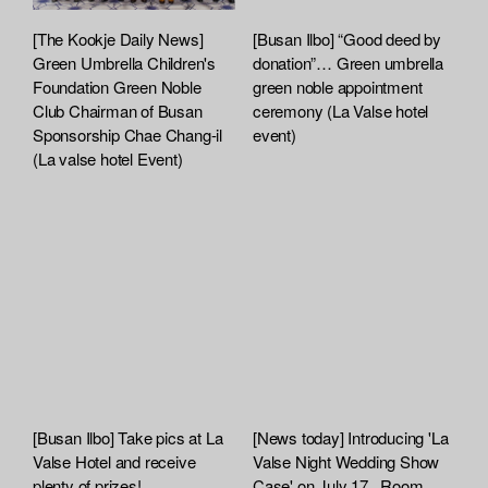
[The Kookje Daily News]
[Busan Ilbo] “Good deed by
Green Umbrella Children's
donation”… Green umbrella
Foundation Green Noble
green noble appointment
Club Chairman of Busan
ceremony (La Valse hotel
Sponsorship Chae Chang-il
event)
(La valse hotel Event)
[Busan Ilbo] Take pics at La
[News today] Introducing 'La
Valse Hotel and receive
Valse Night Wedding Show
plenty of prizes!
Case' on July 17...Room