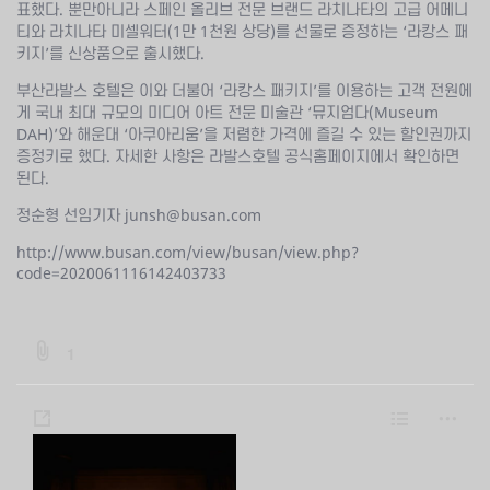
표했다. 뿐만아니라 스페인 올리브 전문 브랜드 라치나타의 고급 어메니
티와 라치나타 미셀워터(1만 1천원 상당)를 선물로 증정하는 ‘라캉스 패
키지’를 신상품으로 출시했다.
부산라발스 호텔은 이와 더불어 ‘라캉스 패키지’를 이용하는 고객 전원에
게 국내 최대 규모의 미디어 아트 전문 미술관 ‘뮤지엄다(Museum
DAH)’와 해운대 ‘아쿠아리움’을 저렴한 가격에 즐길 수 있는 할인권까지
증정키로 했다. 자세한 사항은 라발스호텔 공식홈페이지에서 확인하면
된다.
정순형 선임기자 junsh@busan.com
http://www.busan.com/view/busan/view.php?
code=2020061116142403733
b
1
o
a
s
L
m
r
h
i
o
d
a
s
r
: