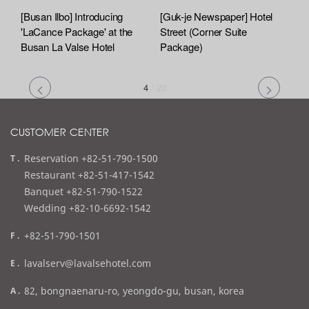
[Busan Ilbo] Introducing
[Guk-je Newspaper] Hotel
'LaCance Package' at the
Street (Corner Suite
Busan La Valse Hotel
Package)
4
/
20
CUSTOMER CENTER
t
Reservation +82-51-790-1500
e
Restaurant +82-51-417-1542
l
Banquet +82-51-790-1522
Wedding +82-10-6692-1542
f
+82-51-790-1501
a
e
lavalserv@lavalsehotel.com
x
m
a
82, bongnaenaru-ro, yeongdo-gu, busan, korea
a
d