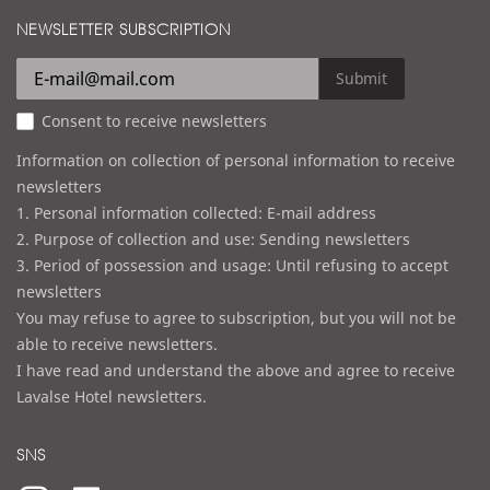
i
d
NEWSLETTER SUBSCRIPTION
l
r
e
Submit
s
Consent to receive newsletters
s
Information on collection of personal information to receive
newsletters
1. Personal information collected: E-mail address
2. Purpose of collection and use: Sending newsletters
3. Period of possession and usage: Until refusing to accept
newsletters
You may refuse to agree to subscription, but you will not be
able to receive newsletters.
I have read and understand the above and agree to receive
Lavalse Hotel newsletters.
SNS