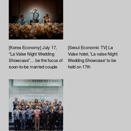
:
r
t
e
f
e
i
l
e
A
t
[Korea Economy] July 17,
[Seoul Economic TV] La
t
“La Valse Night Wedding
Valse hotel, 'La valse Night
a
Showcase”… be the focus of
Wedding Showcase' to be
soon-to-be married couple
c
held on 17th
h
e
d
L
i
s
t