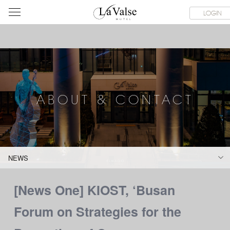
라
SERVICE FACILITIES
ABOUT & CONTACT
HOTEL GUIDE
LOGIN
발
스
호
텔
ABOUT & CONTACT
NEWS
[News One] KIOST, ‘Busan
Forum on Strategies for the