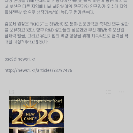
시장 선점을 위해 선제적이고 공격적인 육성전략의 마련이 중요하다. 특
히 부산은 다른 지역에 비해 해당분야의 전문가와 인프라가 우수해 지역
특화전략산업으로 성장가능성이 높다고 평가받는다.
김웅서 원장은 "KIOST는 해양바이오 분야 전문인력과 축적된 연구 성과
를 보유하고 있다. 향후 R&D 성과물의 상용화와 부산 해양바이오산업
잠재력 발굴, 그리고 유관기업의 역량 향상을 위해 지속적으로 협력을 확
대할 예정"이라고 밝혔다.
bsc9@news1.kr
http://news1.kr/articles/?3797476
s
L
m
h
i
o
a
s
r
r
t
e
e