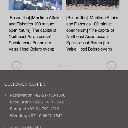
[Busan Ilbo] [Maritime Affairs
[Busan Ilbo] [Maritime Affairs
and Fisheries 100 minute
and Fisheries 100 minute
open forum] ‘The capital of
open forum] ‘The capital of
Northeast Asian ocean’
Northeast Asian ocean’
Speak about Busan (La
Speak about Busan (La
Valse Hotel Bolero event)
Valse Hotel Bolero event)
8
/
20
CUSTOMER CENTER
t
Reservation +82-51-790-1500
e
Restaurant +82-51-417-1542
l
Banquet +82-51-790-1522
Wedding +82-10-6692-1542
f
+82-51-790-1501