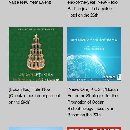
Valse New Year Event)
end-of-the-year ‘New-Retro
Part’, enjoy it in La Valse
Hotel on the 26th
[Busan Ilbo] Hotel Now
[News One] KIOST, ‘Busan
(Check-in customer present
Forum on Strategies for the
on the 24th)
Promotion of Ocean
Biotechnology Industry’ in
Busan on the 20th