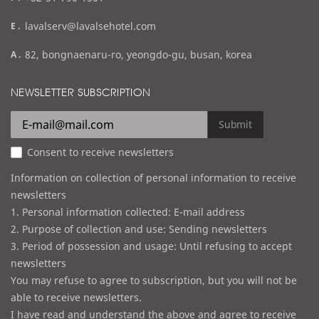
a
e
lavalserv@lavalsehotel.com
x
m
a
82, bongnaenaru-ro, yeongdo-gu, busan, korea
a
d
i
d
NEWSLETTER SUBSCRIPTION
l
r
e
Submit
s
Consent to receive newsletters
s
Information on collection of personal information to receive
newsletters
1. Personal information collected: E-mail address
2. Purpose of collection and use: Sending newsletters
3. Period of possession and usage: Until refusing to accept
newsletters
You may refuse to agree to subscription, but you will not be
able to receive newsletters.
I have read and understand the above and agree to receive