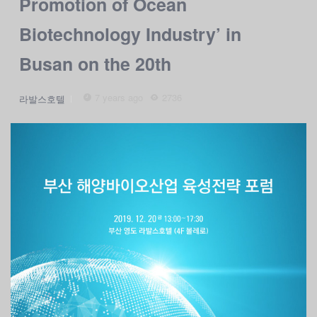
Promotion of Ocean
Biotechnology Industry’ in
Busan on the 20th
7 years ago
2736
라발스호텔