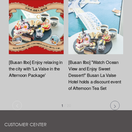
[Busan Ilbo] Enjoy relaxing in
[Busan Ilbo] "Watch Ocean
the city with 'La Valse in the
View and Enjoy Sweet
Afternoon Package'
Dessert!" Busan La Valse
Hotel holds a discount event
of Afternoon Tea Set
1
/
20
CUSTOMER CENTER