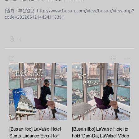
[출처 : 부산일보]
http://www.busan.com/view/busan/view.php?
code=2022051214434118391
b
1
o
a
s
L
m
r
h
i
o
d
a
s
r
:
:
r
t
e
f
e
i
l
e
A
t
[Busan Ilbo] LaValse Hotel
[Busan Ilbo] LaValse Hotel to
t
Starts Lacance Event for
hold 'DamDa, LaValse' Video