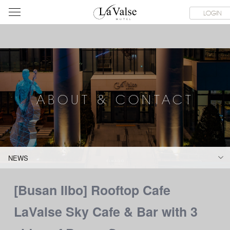
라
CE FACILITIES
ABOUT & CONTACT
HOTEL GUIDE
LACHI
LOGIN
발
스
호
텔
ABOUT & CONTACT
NEWS
[Busan Ilbo] Rooftop Cafe
LaValse Sky Cafe & Bar with 3