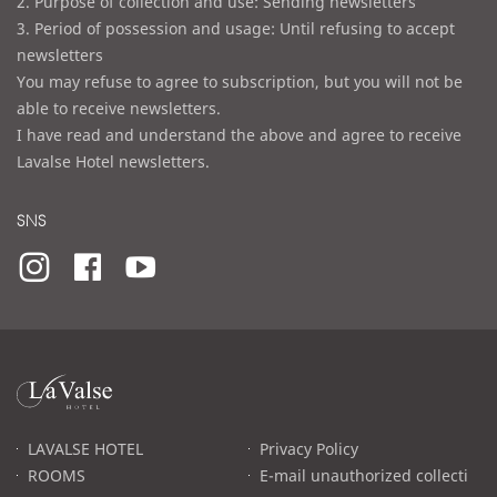
2. Purpose of collection and use: Sending newsletters
3. Period of possession and usage: Until refusing to accept
newsletters
You may refuse to agree to subscription, but you will not be
able to receive newsletters.
I have read and understand the above and agree to receive
Lavalse Hotel newsletters.
SNS
라
발
스
로
LAVALSE HOTEL
Privacy Policy
고
ROOMS
E-mail unauthorized collecti