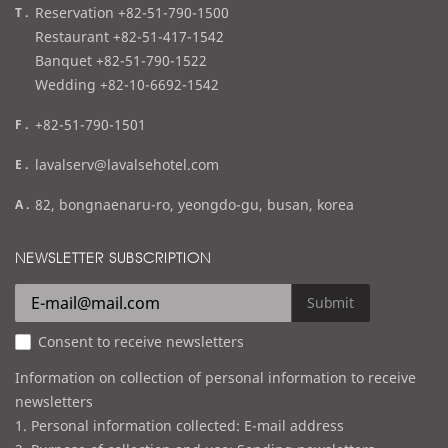
t
Reservation +82-51-790-1500
e
Restaurant +82-51-417-1542
l
Banquet +82-51-790-1522
Wedding +82-10-6692-1542
f
+82-51-790-1501
a
e
lavalserv@lavalsehotel.com
x
m
a
82, bongnaenaru-ro, yeongdo-gu, busan, korea
a
d
i
d
NEWSLETTER SUBSCRIPTION
l
r
e
Submit
s
Consent to receive newsletters
s
Information on collection of personal information to receive
newsletters
1. Personal information collected: E-mail address