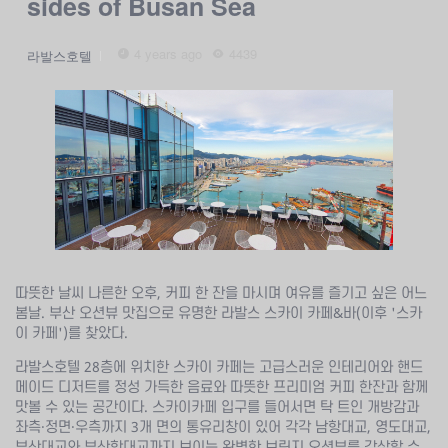
sides of Busan Sea
4 years ago
4439
라발스호텔
따뜻한 날씨 나른한 오후, 커피 한 잔을 마시며 여유를 즐기고 싶은 어느
봄날. 부산 오션뷰 맛집으로 유명한 라발스 스카이 카페&바(이후 '스카
이 카페')를 찾았다.
라발스호텔 28층에 위치한 스카이 카페는 고급스러운 인테리어와 핸드
메이드 디저트를 정성 가득한 음료와 따뜻한 프리미엄 커피 한잔과 함께
맛볼 수 있는 공간이다. 스카이카페 입구를 들어서면 탁 트인 개방감과
좌측·정면·우측까지 3개 면의 통유리창이 있어 각각 남항대교, 영도대교,
부산대교와 부산항대교까지 보이는 완벽한 브릿지 오션뷰를 감상할 수