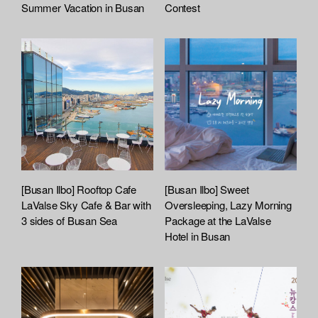
a
Summer Vacation in Busan
Contest
c
h
e
d
L
i
s
t
[Busan Ilbo] Rooftop Cafe
[Busan Ilbo] Sweet
LaValse Sky Cafe & Bar with
Oversleeping, Lazy Morning
3 sides of Busan Sea
Package at the LaValse
Hotel in Busan