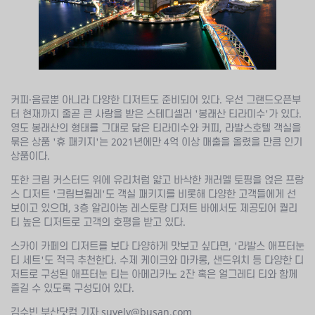
커피·음료뿐 아니라 다양한 디저트도 준비되어 있다. 우선 그랜드오픈부
터 현재까지 줄곧 큰 사랑을 받은 스테디셀러 '봉래산 티라미수'가 있다.
영도 봉래산의 형태를 그대로 닮은 티라미수와 커피, 라발스호텔 객실을
묶은 상품 '휴 패키지'는 2021년에만 4억 이상 매출을 올렸을 만큼 인기
상품이다.
또한 크림 커스터드 위에 유리처럼 얇고 바삭한 캐러멜 토핑을 얹은 프랑
스 디저트 '크림브륄레'도 객실 패키지를 비롯해 다양한 고객들에게 선
보이고 있으며, 3층 알리아농 레스토랑 디저트 바에서도 제공되어 퀄리
티 높은 디저트로 고객의 호평을 받고 있다.
스카이 카페의 디저트를 보다 다양하게 맛보고 싶다면, '라발스 애프터눈
티 세트'도 적극 추천한다. 수제 케이크와 마카롱, 샌드위치 등 다양한 디
저트로 구성된 애프터눈 티는 아메리카노 2잔 혹은 얼그레티 티와 함께
즐길 수 있도록 구성되어 있다.
김수빈 부산닷컴 기자 suvely@busan.com