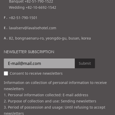
l
Banquet +82-51-790-1522
Wedding +82-10-6692-1542
f
+82-51-790-1501
a
e
lavalserv@lavalsehotel.com
x
m
a
82, bongnaenaru-ro, yeongdo-gu, busan, korea
a
d
i
d
NEWSLETTER SUBSCRIPTION
l
r
e
Submit
s
Consent to receive newsletters
s
Information on collection of personal information to receive
newsletters
1. Personal information collected: E-mail address
2. Purpose of collection and use: Sending newsletters
3. Period of possession and usage: Until refusing to accept
newsletters