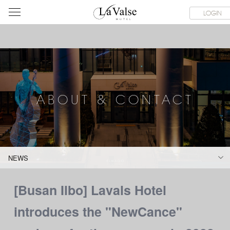
라
SERVICE FACILITIES
ABOUT & CONTACT
HOTEL GUIDE
LOGIN
발
스
호
텔
ABOUT & CONTACT
NEWS
[Busan Ilbo] Lavals Hotel
introduces the "NewCance"