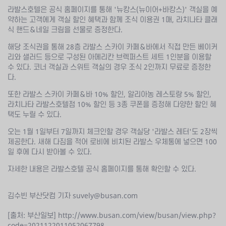
라발스호텔은 공식 홈페이지를 통해 '뉴캉스(뉴이어+바캉스)' 객실을 예
약하는 고객에게 객실 할인 혜택과 함께 조식 이용권 1매, 라치나타 클래
식 핸드＆네일 크림을 선물로 증정한다.
해당 조식권을 통해 28층 라발스 스카이 카페＆바에서 직접 만든 베이커
리와 샐러드 등으로 구성된 아메리칸 브렉퍼스트 세트 1인분을 이용할
수 있다. 코너 객실과 스위트 객실의 경우 조식 2인까지 무료로 증정한
다.
또한 라발스 스카이 카페＆바 10% 할인, 알리아농 레스토랑 5% 할인,
라치나타 라발스호텔점 10% 할인 등 3종 쿠폰을 증정해 다양한 할인 혜
택도 누릴 수 있다.
오는 1월 1일부터 7일까지 체크인할 경우 객실당 '라발스 레터'도 2장씩
제공한다. 새해 다짐을 적어 로비에 비치된 라발스 우체통에 넣으면 100
일 후에 다시 받아볼 수 있다.
자세한 내용은 라발스호텔 공식 홈페이지를 통해 확인할 수 있다.
김수빈 부산닷컴 기자 suvely@busan.com
[출처: 부산일보]
http://www.busan.com/view/busan/view.php?
code=2021122011052067798