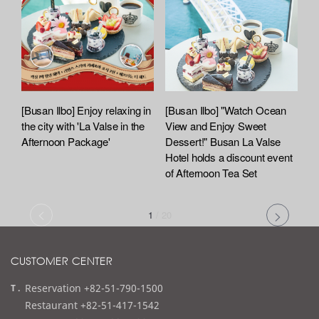
[Busan Ilbo] Enjoy relaxing in
[Busan Ilbo] "Watch Ocean
the city with 'La Valse in the
View and Enjoy Sweet
Afternoon Package'
Dessert!" Busan La Valse
Hotel holds a discount event
of Afternoon Tea Set
1
/
20
CUSTOMER CENTER
t
Reservation +82-51-790-1500
e
Restaurant +82-51-417-1542