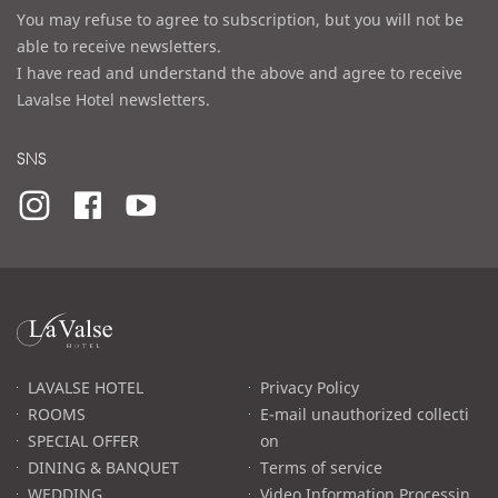
You may refuse to agree to subscription, but you will not be
able to receive newsletters.
I have read and understand the above and agree to receive
Lavalse Hotel newsletters.
SNS
라
발
스
로
LAVALSE HOTEL
Privacy Policy
고
ROOMS
E-mail unauthorized collecti
SPECIAL OFFER
on
DINING & BANQUET
Terms of service
WEDDING
Video Information Processin