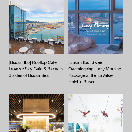
h
e
d
L
i
s
t
[Busan Ilbo] Rooftop Cafe
[Busan Ilbo] Sweet
LaValse Sky Cafe & Bar with
Oversleeping, Lazy Morning
3 sides of Busan Sea
Package at the LaValse
Hotel in Busan