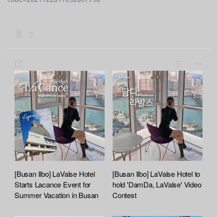
b
2
o
a
s
L
m
r
h
i
o
d
a
s
r
:
:
r
t
e
f
e
i
l
e
A
t
[Busan Ilbo] LaValse Hotel
[Busan Ilbo] LaValse Hotel to
t
Starts Lacance Event for
hold 'DamDa, LaValse' Video
a
Summer Vacation in Busan
Contest
c