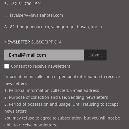
f
+82-51-790-1501
a
e
lavalserv@lavalsehotel.com
x
m
a
82, bongnaenaru-ro, yeongdo-gu, busan, korea
a
d
i
d
NEWSLETTER SUBSCRIPTION
l
r
e
Submit
s
Consent to receive newsletters
s
Information on collection of personal information to receive
newsletters
1. Personal information collected: E-mail address
2. Purpose of collection and use: Sending newsletters
3. Period of possession and usage: Until refusing to accept
newsletters
You may refuse to agree to subscription, but you will not be
able to receive newsletters.