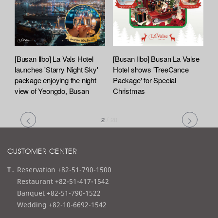
[Busan Ilbo] La Vals Hotel
[Busan Ilbo] Busan La Valse
launches 'Starry Night Sky'
Hotel shows 'TreeCance
package enjoying the night
Package' for Special
view of Yeongdo, Busan
Christmas
2
/
20
CUSTOMER CENTER
t
Reservation +82-51-790-1500
e
Restaurant +82-51-417-1542
l
Banquet +82-51-790-1522
Wedding +82-10-6692-1542