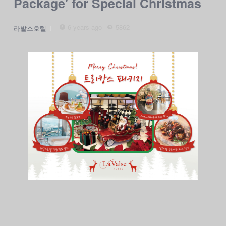
Package' for Special Christmas
6 years ago
5862
라발스호텔