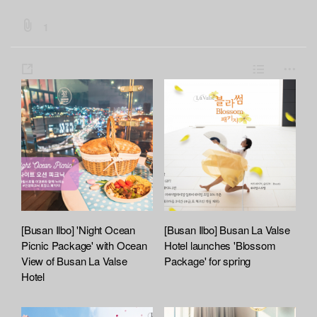
b
1
o
a
s
L
m
r
h
i
o
d
a
s
r
:
:
r
t
e
f
e
i
l
e
A
t
[Busan Ilbo] 'Night Ocean
[Busan Ilbo] Busan La Valse
t
Picnic Package' with Ocean
Hotel launches 'Blossom
a
View of Busan La Valse
Package' for spring
Hotel
c
h
e