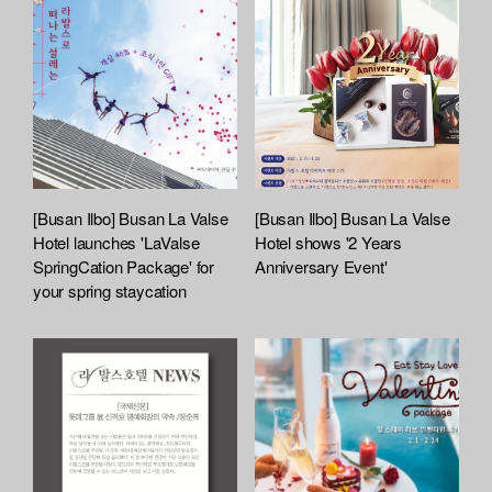
d
L
i
s
t
[Busan Ilbo] Busan La Valse
[Busan Ilbo] Busan La Valse
Hotel launches 'LaValse
Hotel shows '2 Years
SpringCation Package' for
Anniversary Event'
your spring staycation