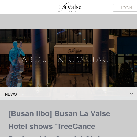
라
SERVICE FACILITIES
ABOUT & CONTACT
HOTEL GUIDE
LOGIN
발
스
호
텔
ABOUT & CONTACT
NEWS
[Busan Ilbo] Busan La Valse
Hotel shows 'TreeCance