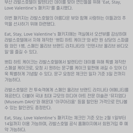
부산 라발스호텔이 발텐타인 데이를 맞아 연인들을 위해 'Eat, Stay,
Love Valentine's 패키지'를 출시했다.
이번 패키지는 라발스호텔의 아름다운 뷰와 함께 사랑하는 이들과의 추
억을 선사하기 위해 마련됐다.
Eat, Stay, Love Valentine's 패키지에는 객실에서 오션뷰를 감상하며
라발스호텔에서 자체 제작한 '쁘띠 하트 케이크'와 8만 원 상당의 스파클
링 와인 1병, 스페인 올리브 브랜드 라치나타의 '인텐시브 올리브 바디오
일'을 즐길 수 있다.
쁘띠 하트 케이크는 라발스호텔에서 발렌타인 데이를 위해 특별 제작한
스페셜 케이크로, 요청 시 원하는 문구를 케이크 밑판에 새길 수 있어 더
욱 특별하게 기념할 수 있다. 문구 요청은 체크인 일자 기준 3일 전까지
가능하다.
라발스호텔은 전 투숙객에게 스페인 올리브 브랜드 라치나타 어메니티를
제공한다. 더불어 국내 최대 규모의 미디어 아트 전문 미술관 '뮤지엄다
(Museum DAH)'와 해운대 '아쿠아리움' 등을 할인된 가격으로 만나볼
수 있는 할인권도 증정한다.
Eat, Stay, Love Valentine's 패키지는 체크인 기준 오는 2월 1일부터
14일까지 이용 가능하며, 라발스호텔 공식 홈페이지에서 회원가입 후 예
약 가능하다.