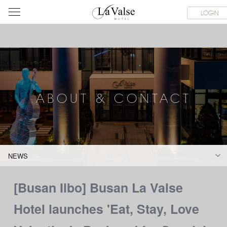
라
SERVICE FACILITIES
ABOUT & CONTACT
HOTEL GUIDE
LOGIN
발
스
호
텔
ABOUT & CONTACT
NEWS
[Busan Ilbo] Busan La Valse
Hotel launches 'Eat, Stay, Love