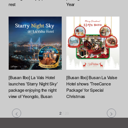
rest
Year
[Busan Ilbo] La Vals Hotel
[Busan Ilbo] Busan La Valse
launches 'Starry Night Sky'
Hotel shows 'TreeCance
package enjoying the night
Package' for Special
view of Yeongdo, Busan
Christmas
2
/
20