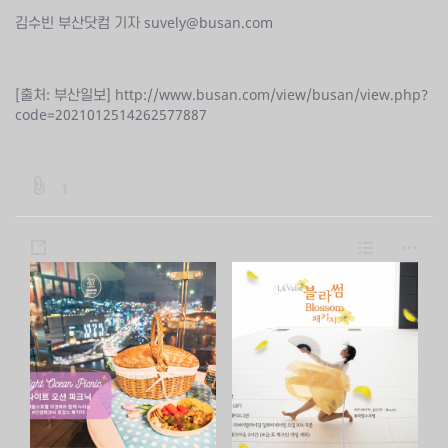
김수빈 부산닷컴 기자 suvely@busan.com
[출처: 부산일보] http://www.busan.com/view/busan/view.php?
code=2021012514262577887
b
1
o
a
s
L
m
r
h
i
o
d
a
s
r
:
:
r
t
e
f
e
i
l
e