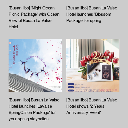
A
t
[Busan Ilbo] 'Night Ocean
[Busan Ilbo] Busan La Valse
t
Picnic Package' with Ocean
Hotel launches 'Blossom
a
View of Busan La Valse
Package' for spring
Hotel
c
h
e
d
L
i
s
t
[Busan Ilbo] Busan La Valse
[Busan Ilbo] Busan La Valse
Hotel launches 'LaValse
Hotel shows '2 Years
SpringCation Package' for
Anniversary Event'
your spring staycation