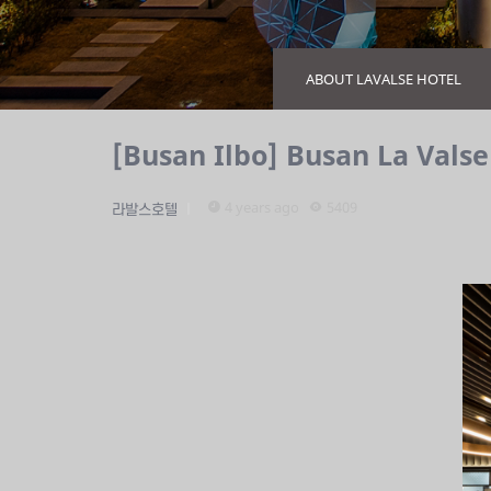
ABOUT LAVALSE HOTEL
[Busan Ilbo] Busan La Valse
4 years ago
5409
라발스호텔