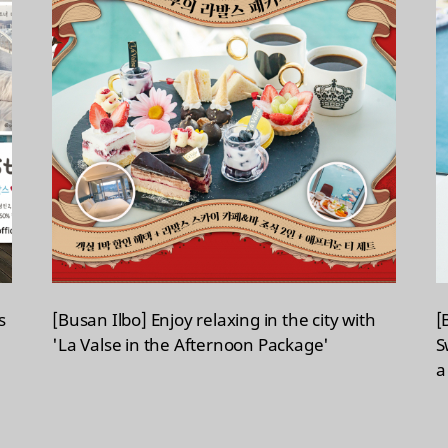
s
[Busan Ilbo] Enjoy relaxing in the city with
[
'La Valse in the Afternoon Package'
S
a