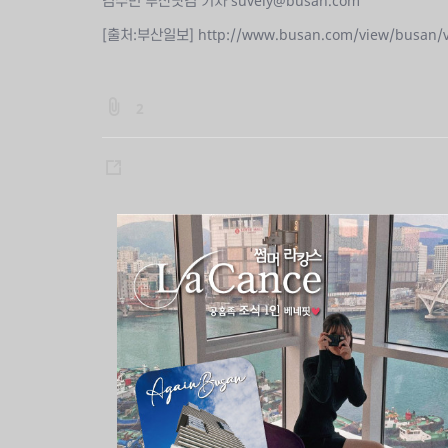
김수빈 부산닷컴 기자 suvely@busan.com
[출처:부산일보]
http://www.busan.com/view/busan/
b
2
o
a
s
r
h
d
a
:
:
r
f
e
i
l
e
A
t
t
a