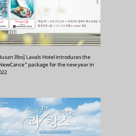
Busan Ilbo] Lavals Hotel introduces the
NewCance" package for the new year in
022