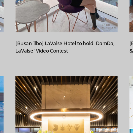
[Busan Ilbo] LaValse Hotel to hold 'DamDa,
[
LaValse' Video Contest
&