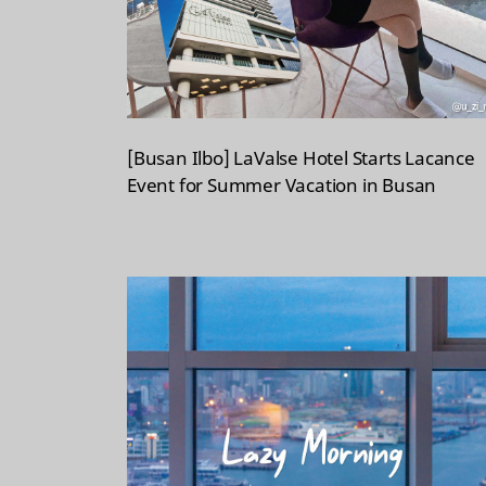
c
h
e
d
L
i
[Busan Ilbo] LaValse Hotel Starts Lacance
s
Event for Summer Vacation in Busan
t