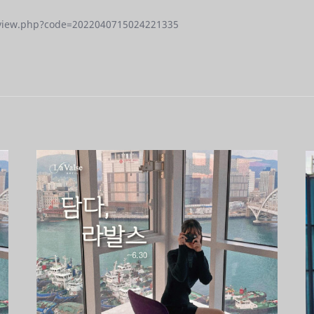
view.php?code=2022040715024221335