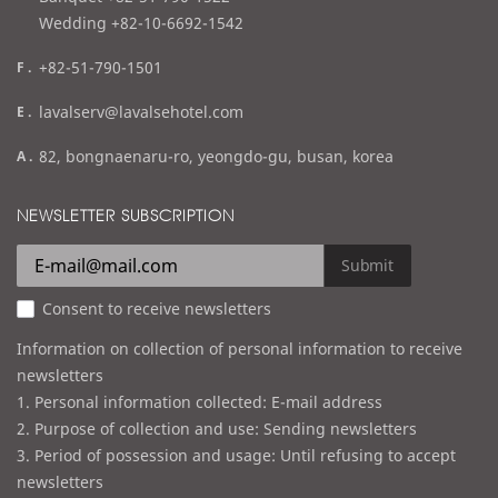
Wedding +82-10-6692-1542
f
+82-51-790-1501
a
e
lavalserv@lavalsehotel.com
x
m
a
82, bongnaenaru-ro, yeongdo-gu, busan, korea
a
d
i
d
NEWSLETTER SUBSCRIPTION
l
r
e
Submit
s
Consent to receive newsletters
s
Information on collection of personal information to receive
newsletters
1. Personal information collected: E-mail address
2. Purpose of collection and use: Sending newsletters
3. Period of possession and usage: Until refusing to accept
newsletters