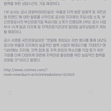
협력을 위한 상담시간도 가질 예정이다.
1부 순서는 공사 관광빅데이터실의 '부울경 지역 방문 외래객 및 국민관
광 트렌드'에 대한 발표를 시작으로 공사와 지자체의 주요사업 소개, 부
산관광공사의 부산관광기업 육성사업 소개가 진행되며 2부는 공사 사업
부서 15개 팀과 지자체 및 지역관광기관과의 일대일 실무상담회가 개최
될 예정이다.
공사 서영충 국민관광실장은 "연말에 개최되는 이번 행사를 통해 내년도
공사와 부울경 지자체의 실질적인 협력 사업이 확대되기를 기대한다"며
"내년에는 지자체, 지역 업계 등 지역 현장의 목소리를 직접 듣기 위한
기회를 더욱 다양하게 마련해 지역관광 활성화를 위한 실질적인 협력을
강화할 것"이라고 말했다.
http://www.cstimes.com/?
mod=news&act=articleView&idxno=323425
s
L
m
h
i
o
a
s
r