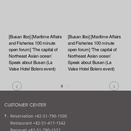
[Busan Ilbo] [Maritime Affairs
[Busan Ilbo] [Maritime Affairs
and Fisheries 100 minute
and Fisheries 100 minute
open forum] ‘The capital of
open forum] ‘The capital of
Northeast Asian ocean’
Northeast Asian ocean’
Speak about Busan (La
Speak about Busan (La
Valse Hotel Bolero event)
Valse Hotel Bolero event)
8
/
20
CUSTOMER CENTER
t
Reservation +82-51-790-1500
e
Restaurant +82-51-417-1542
l
Banquet +82-51-790-1522