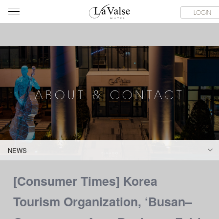
라
SERVICE FACILITIES
ABOUT & CONTACT
HOTEL GUIDE
LOGIN
발
스
호
텔
ABOUT & CONTACT
NEWS
[Consumer Times] Korea
Tourism Organization, ‘Busan–