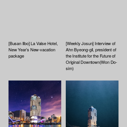
r
t
e
e
[Busan Ilbo] La Valse Hotel,
[Weekly Josun] Interview of
New Year’s New-vacation
Ahn Byeong-gil, president of
package
the Institute for the Future of
Original Downtown(Won Do-
sim)