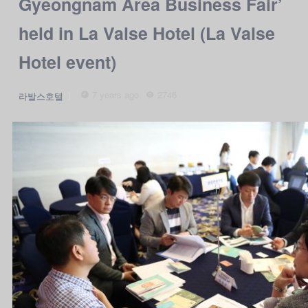
Gyeongnam Area Business Fair’
held in La Valse Hotel (La Valse
Hotel event)
7 years ago
2746
라발스호텔