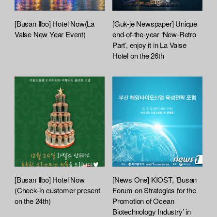
[Busan Ilbo] Hotel Now(La
[Guk-je Newspaper] Unique
Valse New Year Event)
end-of-the-year ‘New-Retro
Part’, enjoy it in La Valse
Hotel on the 26th
[Busan Ilbo] Hotel Now
[News One] KIOST, ‘Busan
(Check-in customer present
Forum on Strategies for the
on the 24th)
Promotion of Ocean
Biotechnology Industry’ in