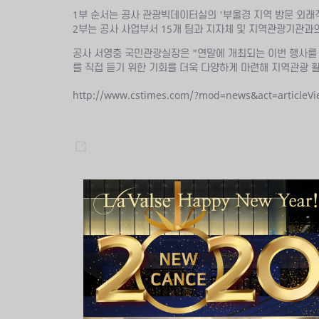
1부 순서는 공사 관광빅데이터실의 '부울경 지역 방문 외
2부는 공사 사업부서 15개 팀과 지자체 및 지역관광기관과
공사 서영충 국민관광실장은 "연말에 개최되는 이번 행사를 
를 직접 듣기 위한 기회를 더욱 다양하게 마련해 지역관광 
http://www.cstimes.com/?mod=news&act=articleV
s
h
a
r
e