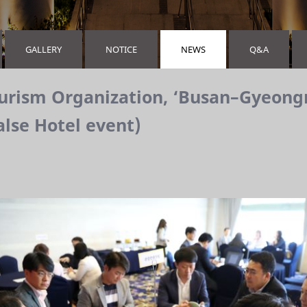
GALLERY
NOTICE
NEWS
Q&A
urism Organization, ‘Busan–Gyeongn
alse Hotel event)