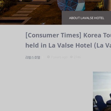
ABOUT LAVALSE HOTEL
[Consumer Times] Korea To
held in La Valse Hotel (La V
7 years ago
2746
라발스호텔