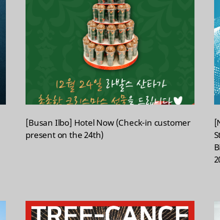
[Busan Ilbo] Hotel Now (Check-in customer
[
present on the 24th)
S
B
2