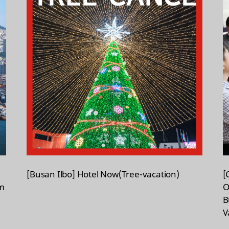
[Busan Ilbo] Hotel Now(Tree-vacation)
[
um
O
B
V