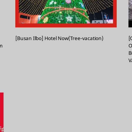
[Busan Ilbo] Hotel Now(Tree-vacation)
[
um
O
B
V