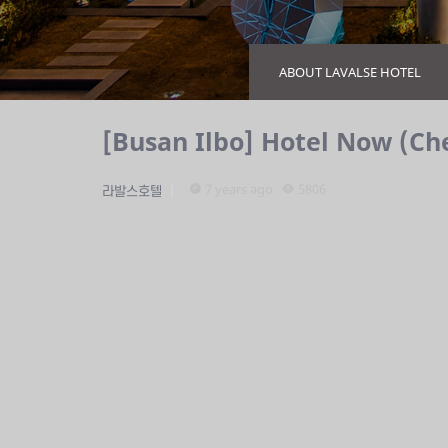
ABOUT LAVALSE HOTEL
[Busan Ilbo] Hotel Now (Ch
7 years ago
5806
라발스호텔