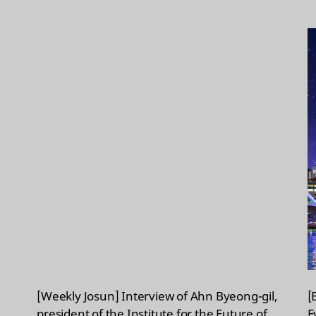
[Weekly Josun] Interview of Ahn Byeong-gil,
[
president of the Institute for the Future of
E