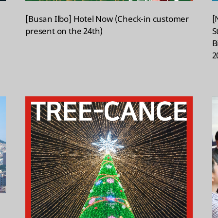
[Busan Ilbo] Hotel Now (Check-in customer
[
present on the 24th)
S
B
2