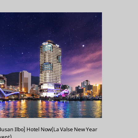
i
o
s
r
t
e
Busan Ilbo] Hotel Now(La Valse New Year
vent)