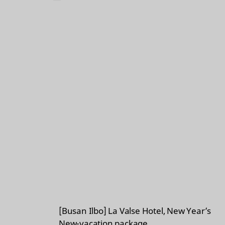
h
a
r
e
[Busan Ilbo] La Valse Hotel, New Year’s
New-vacation package