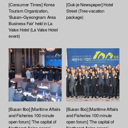
[Consumer Times] Korea
[Guk-je Newspaper] Hotel
Tourism Organization,
Street (Tree-vacation
‘Busan–Gyeongnam Area
package)
Business Fair’ held in La
Valse Hotel (La Valse Hotel
event)
[Busan Ilbo] [Maritime Affairs
[Busan Ilbo] [Maritime Affairs
and Fisheries 100 minute
and Fisheries 100 minute
open forum] ‘The capital of
open forum] ‘The capital of
Northeast Asian ocean’
Northeast Asian ocean’