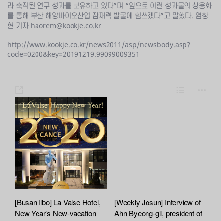
라 축적된 연구 성과를 보유하고 있다”며 “앞으로 이런 성과물의 상용화
를 통해 부산 해양바이오산업 잠재력 발굴에 힘쓰겠다”고 말했다. 염창
현 기자 haorem@kookje.co.kr
http://www.kookje.co.kr/news2011/asp/newsbody.asp?
code=0200&key=20191219.99099009351
s
L
m
h
i
o
a
s
r
r
t
e
e
[Busan Ilbo] La Valse Hotel,
[Weekly Josun] Interview of
New Year’s New-vacation
Ahn Byeong-gil, president of