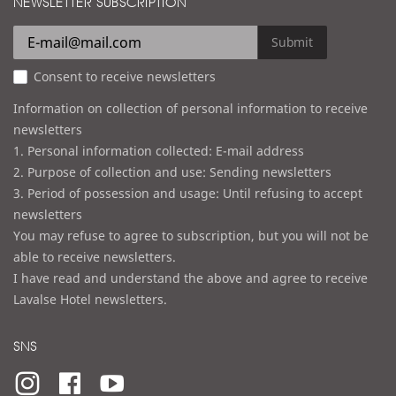
NEWSLETTER SUBSCRIPTION
l
r
e
Submit
s
Consent to receive newsletters
s
Information on collection of personal information to receive
newsletters
1. Personal information collected: E-mail address
2. Purpose of collection and use: Sending newsletters
3. Period of possession and usage: Until refusing to accept
newsletters
You may refuse to agree to subscription, but you will not be
able to receive newsletters.
I have read and understand the above and agree to receive
Lavalse Hotel newsletters.
SNS