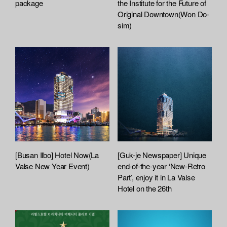
package
the Institute for the Future of
Original Downtown(Won Do-
sim)
[Busan Ilbo] Hotel Now(La
[Guk-je Newspaper] Unique
Valse New Year Event)
end-of-the-year ‘New-Retro
Part’, enjoy it in La Valse
Hotel on the 26th