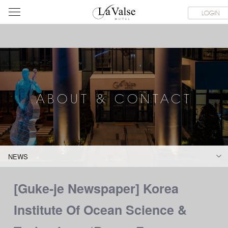
라
SERVICE FACILITIES
ABOUT & CONTACT
HOTEL GUIDE
LOGIN
발
스
호
텔
ABOUT & CONTACT
NEWS
[Guke-je Newspaper] Korea
Institute Of Ocean Science &