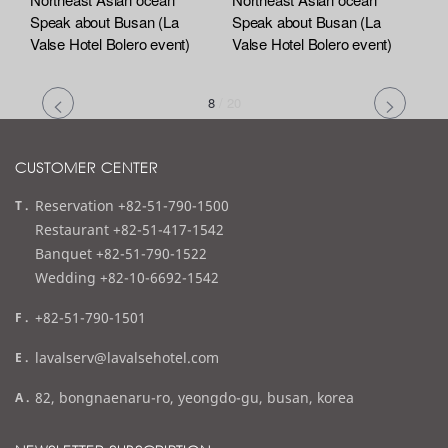
Speak about Busan (La
Speak about Busan (La
Valse Hotel Bolero event)
Valse Hotel Bolero event)
8
/
20
CUSTOMER CENTER
t
Reservation +82-51-790-1500
e
Restaurant +82-51-417-1542
l
Banquet +82-51-790-1522
Wedding +82-10-6692-1542
f
+82-51-790-1501
a
e
lavalserv@lavalsehotel.com
x
m
a
82, bongnaenaru-ro, yeongdo-gu, busan, korea
a
d
i
d