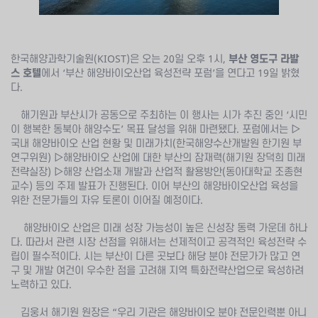
한국해양과학기술원(KIOST)은 오는 20일 오후 1시,
부산 영도구 라발
스 호텔
에서 ‘부산 해양바이오산업 육성전략 포럼’을 연다고 19일 밝혔
다.
해기원과 부산시가 공동으로 주최하는 이 행사는 시가 추진 중인 ‘시민
이 행복한 동북아 해양수도’ 목표 달성을 위해 마련됐다. 포럼에서는 ▷
국내 해양바이오 산업 현황 및 미래가치(한국해양수산개발원 한기원 부
연구위원) ▷해양바이오 산업에 대한 부산의 잠재력(해기원 장덕희 미래
전략실장) ▷해양 산업소재 개발과 산업적 활용방안(동아대학교 조종현
교수) 등의 주제 발표가 진행된다. 이어 부산의 해양바이오산업 육성을
위한 전문가들의 자유 토론이 이어질 예정이다.
해양바이오 산업은 미래 성장 가능성이 높은 신성장 동력 가운데 하나
다. 따라서 관련 시장 선점을 위해서는 선제적이고 공격적인 육성전략 수
립이 필수적이다. 시는 부산이 다른 곳보다 해당 분야 전문가가 많고 연
구 및 개발 여건이 우수한 점을 고려해 지역 특화전략산업으로 육성하려
노력하고 있다.
김웅서 해기원 원장은 “우리 기관은 해양바이오 분야 전문인력뿐 아니