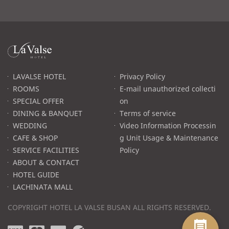
라
발
스
로
LAVALSE HOTEL
Privacy Policy
고
ROOMS
E-mail unauthorized collecti
SPECIAL OFFER
on
DINING & BANQUET
Terms of service
WEDDING
Video Information Processin
CAFE & SHOP
g Unit Usage & Maintenance
SERVICE FACILITIES
Policy
ABOUT & CONTACT
HOTEL GUIDE
LACHINATA MALL
COPYRIGHT HOTEL LA VALSE BUSAN ALL RIGHTS RESERVED.
v
m
p
w